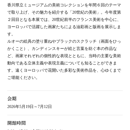
香川県立ミュージアムの美術コレクションを年間６回のテーマ
で取り上げ、その魅力を紹介する「20世紀の美術」。今年度第
２回目となる本展では、20世紀前半のフランス美術を中心に、
ヨーロッパで活躍した画家たちによる油彩画と版画を展示しま
す。
ルオーの絵具の塗り重ねやブラックのスクラッチ（画面をひっ
かくこと）、カンディンスキーが絵と言葉を紡ぐ本の作品な
ど、画家それぞれの個性的な表現とともに、当時の主要な美術
動向である立体主義や表現主義についても知ることができま
す。遠くヨーロッパで花開いた多彩な美術作品を、心ゆくまで
ご堪能ください。
会期
2026年5月19日～7月12日
開館時間