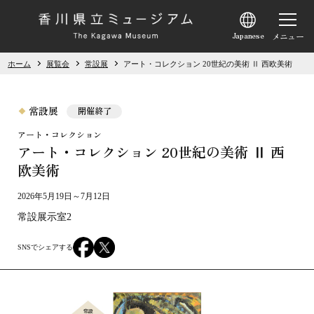
選
択
す
ホーム
展覧会
常設展
アート・コレクション 20世紀の美術 Ⅱ 西欧美術
る
と
各
常設展
開催終了
言
アート・コレクション
語
アート・コレクション 20世紀の美術 Ⅱ 西
欧美術
の
サ
2026年5月19日～7月12日
イ
常設展示室2
ト
へ
遷
移
し