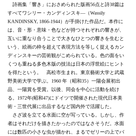
詩画集「響き」におさめられた版画56点と詩38篇は
すべてワシリー・カンディンスキ―（Wassily
KANDINSKY, 1866-1944）が手掛けた作品だ。本作に
は、音・形・意味・色などが持つそれぞれの響きが、
互いに重なり合うことで大きなひとつの響きを生むと
いう、絵画の枠を超えて表現方法を等しく捉えるカン
ディンスキーの芸術観がこめられている。色の面をい
くつも重ねる多色木版の技法は日本の浮世絵にヒント
を得たという。 高松市生まれ。東京藝術大学と武蔵
野美術大学で学ぶ。1960 年（昭和35）一陽会展初出
品、一陽賞を受賞。以後、同会を中心に活動を続け
る。1972年(昭和47)にドイツで開催された現代日本美
術・三世代展に出品するなど国内外で活躍した。
さざ波を立てる水面に空が写っている。しかし、作
者はそれだけを描きたかったのではなさそうだ。水面
には数匹の小さな虫が描かれ、まるでゼリーの上でバ