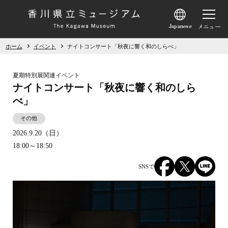
選
択
す
ホーム
イベント
ナイトコンサート「秋夜に響く和のしらべ」
る
と
夏期特別展関連イベント
各
ナイトコンサート「秋夜に響く和のしら
言
べ」
語
その他
の
2026.9.20（日）
サ
18:00～18:50
イ
ト
SNSでシェアする
へ
遷
移
し