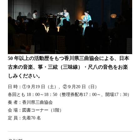
ま
す
50 年以上の活動歴をもつ香川県三曲協会による、日本
古来の音楽、箏・三絃（三味線）・尺八の音色をお楽
しみください。
日 時：①９月19 日（土）、②９月20 日（日）
各回とも 18：00～18：50（整理券配布17：00～、開場17：30）
奏 者：香川県三曲協会
会 場：図書コーナー（1階）
定 員：先着70 名