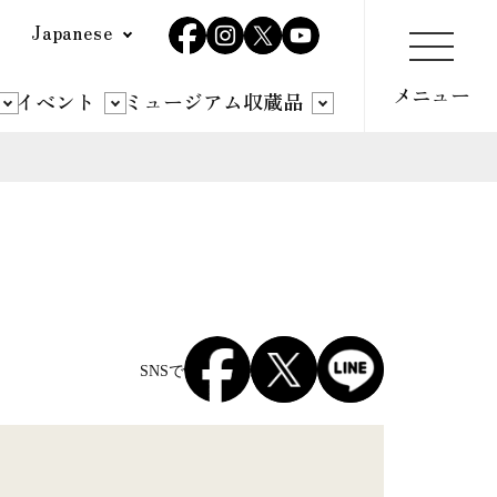
選
択
す
イベント
ミュージアム収蔵品
る
と
各
言
語
の
サ
イ
ト
SNSでシェアする
へ
遷
移
し